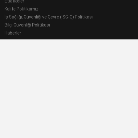
Etik İlkeler
Kalite Politikamız
İş Sağlığı, Güvenliği ve Çevre (İSG-Ç) Politikası
Bilgi Güvenliği Politikası
Haberler
Ne Yapıyoruz
Kara
Deniz
Araştırma - Geliştirme
İleri Teknoloji ve İnovasyon
Sürdürülebilirlik
Kariyer
Aselsan Konya'da Yaşam
İşe Alım Kriterlerimiz
İş Başvurusu
Tedarikçiler
Tedarik Politikaları