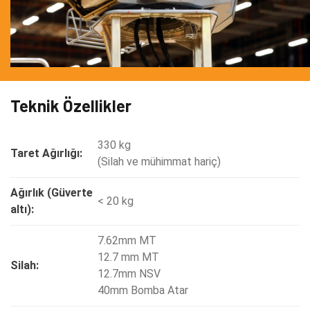
Teknik Özellikler
330 kg
Taret Ağırlığı:
(Silah ve mühimmat hariç)
Ağırlık (Güverte
< 20 kg
altı):
7.62mm MT
12.7 mm MT
Silah:
12.7mm NSV
40mm Bomba Atar