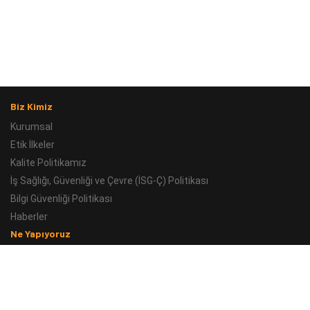
Biz Kimiz
Kurumsal
Etik İlkeler
Kalite Politikamız
İş Sağlığı, Güvenliği ve Çevre (İSG-Ç) Politikası
Bilgi Güvenliği Politikası
Haberler
Ne Yapıyoruz
Kara
Deniz
Araştırma - Geliştirme
İleri Teknoloji ve İnovasyon